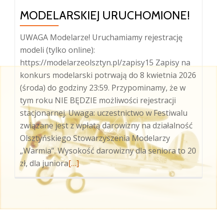
MODELARSKIEJ URUCHOMIONE!
UWAGA Modelarze! Uruchamiamy rejestrację
modeli (tylko online):
https://modelarzeolsztyn.pl/zapisy15 Zapisy na
konkurs modelarski potrwają do 8 kwietnia 2026
(środa) do godziny 23:59. Przypominamy, że w
tym roku NIE BĘDZIE możliwości rejestracji
stacjonarnej. Uwaga: uczestnictwo w Festiwalu
związane jest z wpłatą darowizny na działalność
Olsztyńskiego Stowarzyszenia Modelarzy
„Warmia”. Wysokość darowizny dla seniora to 20
Więcej
zł, dla juniora
[…]
oZapisy
na
XV
Olsztyński