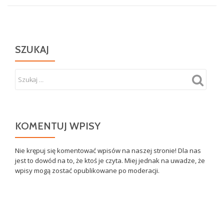
Festiwal
Kultury
Modelarskiej
uruchomione!
SZUKAJ
KOMENTUJ WPISY
Nie krępuj się komentować wpisów na naszej stronie! Dla nas
jest to dowód na to, że ktoś je czyta. Miej jednak na uwadze, że
wpisy mogą zostać opublikowane po moderacji.