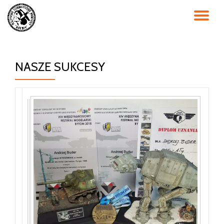
PR
Przejdź
do
NA
treści
NASZE SUKCESY