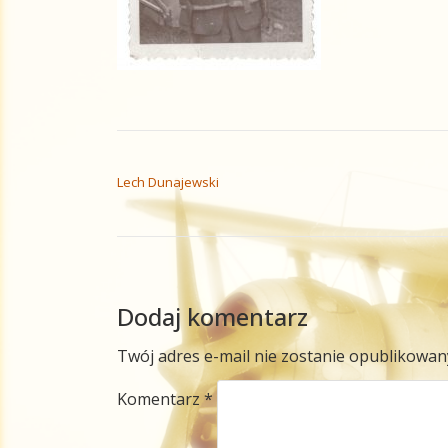
NAWIGACJA WPISU
Lech Dunajewski
Dodaj komentarz
Twój adres e-mail nie zostanie opublikowan
Komentarz
*