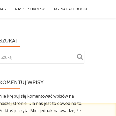
NAS
NASZE SUKCESY
MY NA FACEBOOKU
SZUKAJ
KOMENTUJ WPISY
Nie krępuj się komentować wpisów na
naszej stronie! Dla nas jest to dowód na to,
że ktoś je czyta. Miej jednak na uwadze, że