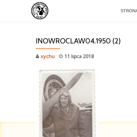
STRON
Przejdź
do
treści
INOWROCLAW04.1950 (2)
xychu
11 lipca 2018