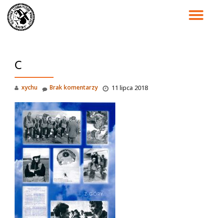
PR
Przejdź
do
NA
treści
C
xychu
Brak komentarzy
11 lipca 2018