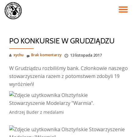
PR
Przejdź
do
NA
treści
PO KONKURSIE W GRUDZIĄDZU
xychu
Brak komentarzy
13 listopada 2017
W Grudziądzu rozbiliśmy bank. Członkowie naszego
stowarzyszenia razem z potomstwem zdobyli 19
wyróżnień!
Andrzej Buder z medalami