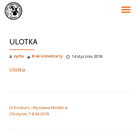
PR
Przejdź
do
NA
treści
ULOTKA
xychu
Brak komentarzy
14 stycznia 2018
Ulotka
NAWIGACJA WPISU
IX Konkurs i Wystawa Modeli w
Olsztynie 7-8.04.2018