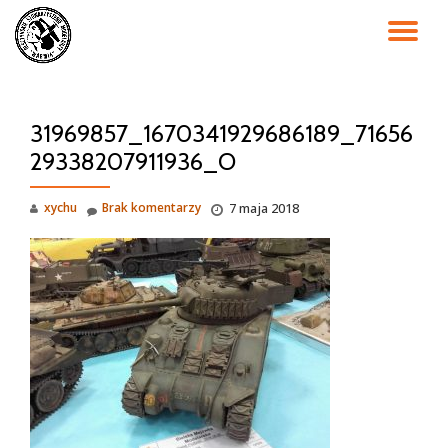
PR
Przejdź
do
NA
treści
31969857_1670341929686189_71656
29338207911936_O
xychu
Brak komentarzy
7 maja 2018