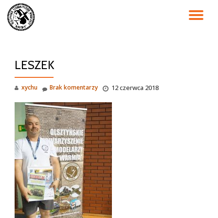
PR
Przejdź
do
NA
treści
LESZEK
xychu
Brak komentarzy
12 czerwca 2018