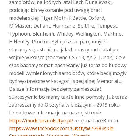
samolotów, na których latał Lech Dunajewski,
poddając ich wykonanie pod uwagę braci
modelarskiej: Tiger Moth, F.Battle, Oxford,
M.Master, Defiant, Hurricane, Spitfire, Tempest,
Typhoon, Blenheim, Whitley, Wellington, Martinet,
H.Henley, Proctor. Było jeszcze parę innych,
staramy się ustalić, na jakich maszynach latał po
wojnie w Polsce (zapewne CSS 13, An 2, Junak). Cały
czas badamy temat, zachęcamy już teraz do budowy
modeli wymienionych samolotów, które będą mogły
być wystawione w kategorii specjalnej Memoriału.
Dalsze informacje będziemy zamieszczać
sukcesywnie bo mamy także inne pomysły. Już teraz
zapraszamy do Olsztyna w bieżącym – 2019 roku.
Dodatkowe informacje na naszej stronie
https://modelarzeolsztyn.pl/
oraz na FaceBooku
https://www.facebook.com/Olszty%C5%84skie-