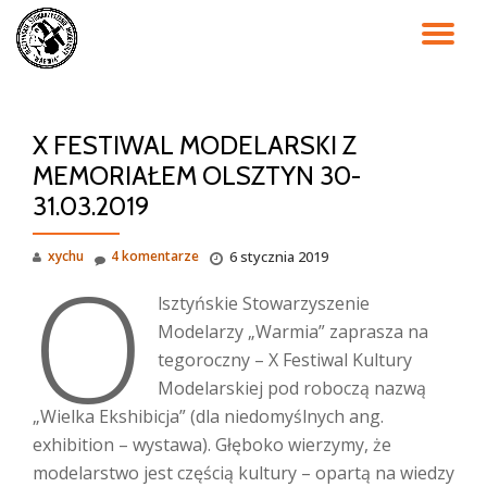
PR
Przejdź
do
NA
treści
X FESTIWAL MODELARSKI Z
MEMORIAŁEM OLSZTYN 30-
31.03.2019
O
xychu
4 komentarze
6 stycznia 2019
lsztyńskie Stowarzyszenie
Modelarzy „Warmia” zaprasza na
tegoroczny – X Festiwal Kultury
Modelarskiej pod roboczą nazwą
„Wielka Ekshibicja” (dla niedomyślnych ang.
exhibition – wystawa). Głęboko wierzymy, że
modelarstwo jest częścią kultury – opartą na wiedzy