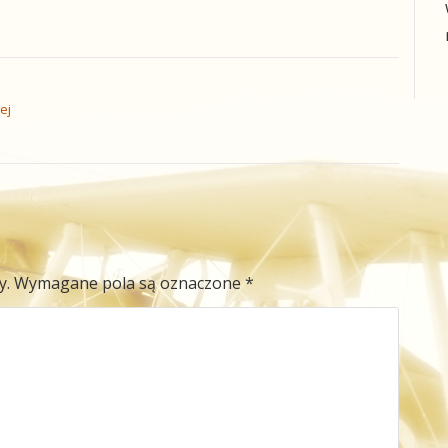
ej
y.
Wymagane pola są oznaczone
*