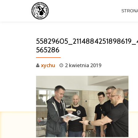
STRON
Przejdź
do
treści
55829605_2114884251898619
565286
xychu
2 kwietnia 2019