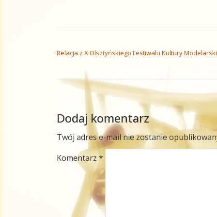
NAWIGACJA WPISU
Relacja z X Olsztyńskiego Festiwalu Kultury Modelarski
Dodaj komentarz
Twój adres e-mail nie zostanie opublikowan
Komentarz
*