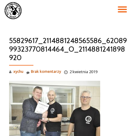
PR
Przejdź
do
NA
treści
55829617_2114881248565586_62089
99323770814464_O_2114881241898
920
xychu
Brak komentarzy
2 kwietnia 2019