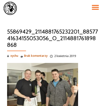
PR
Przejdź
do
NA
treści
55869429_2114881765232201_88577
41634155053056_O_2114881761898
868
xychu
Brak komentarzy
2 kwietnia 2019