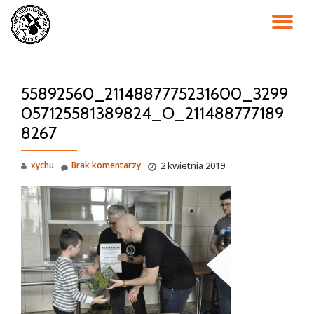
PR
Przejdź
do
NA
treści
55892560_2114887775231600_3299
057125581389824_O_211488777189
8267
xychu
Brak komentarzy
2 kwietnia 2019