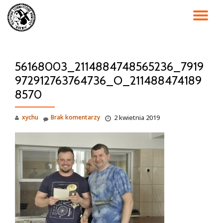
PR
Przejdź
do
NA
treści
56168003_2114884748565236_7919
972912763764736_O_211488474189
8570
xychu
Brak komentarzy
2 kwietnia 2019