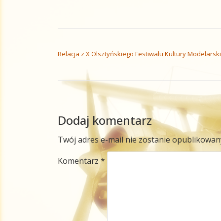
NAWIGACJA WPISU
Relacja z X Olsztyńskiego Festiwalu Kultury Modelarski
Dodaj komentarz
Twój adres e-mail nie zostanie opublikowan
Komentarz
*