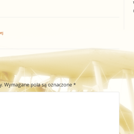
ej
y.
Wymagane pola są oznaczone
*