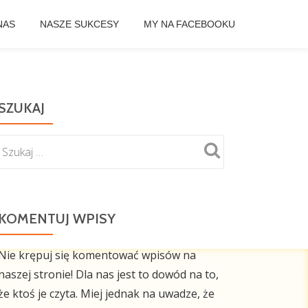
NAS
NASZE SUKCESY
MY NA FACEBOOKU
SZUKAJ
KOMENTUJ WPISY
Nie krępuj się komentować wpisów na
naszej stronie! Dla nas jest to dowód na to,
że ktoś je czyta. Miej jednak na uwadze, że