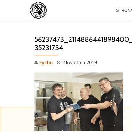
STRON
Przejdź
do
treści
56237473_2114886441898400
35231734
xychu
2 kwietnia 2019