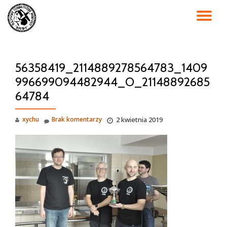
PR
Przejdź
do
NA
treści
56358419_2114889278564783_1409
996699094482944_O_21148892685
64784
xychu
Brak komentarzy
2 kwietnia 2019