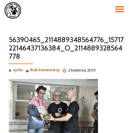
PR
Przejdź
do
NA
treści
56390465_2114889348564776_15717
22146437136384_O_2114889328564
778
xychu
Brak komentarzy
2 kwietnia 2019