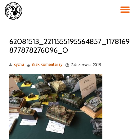
PR
Przejdź
do
NA
treści
62081513_2211555195564857_1178169
877878276096_O
xychu
Brak komentarzy
24 czerwca 2019