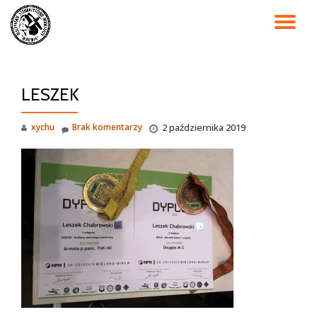
PR
Przejdź
do
NA
treści
LESZEK
xychu
Brak komentarzy
2 października 2019