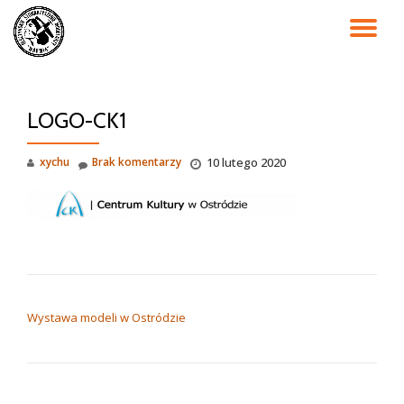
PR
Przejdź
do
NA
treści
LOGO-CK1
xychu
Brak komentarzy
10 lutego 2020
NAWIGACJA WPISU
Wystawa modeli w Ostródzie