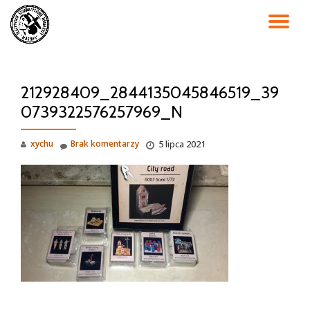
PR
Przejdź
do
NA
treści
212928409_2844135045846519_39
0739322576257969_N
xychu
Brak komentarzy
5 lipca 2021