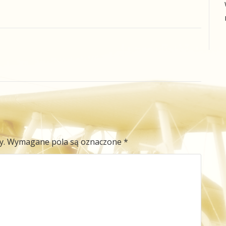
y.
Wymagane pola są oznaczone
*