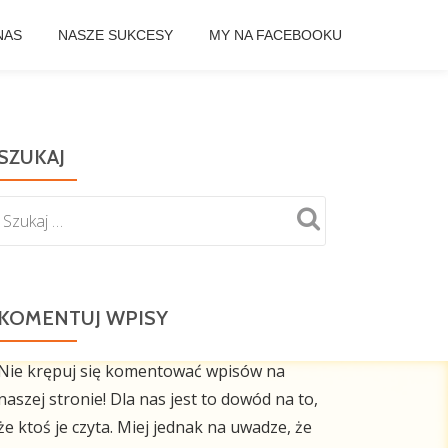
NAS
NASZE SUKCESY
MY NA FACEBOOKU
SZUKAJ
KOMENTUJ WPISY
Nie krępuj się komentować wpisów na
naszej stronie! Dla nas jest to dowód na to,
że ktoś je czyta. Miej jednak na uwadze, że