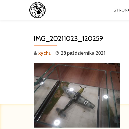
STRON
Przejdź
do
treści
IMG_20211023_120259
xychu
28 października 2021