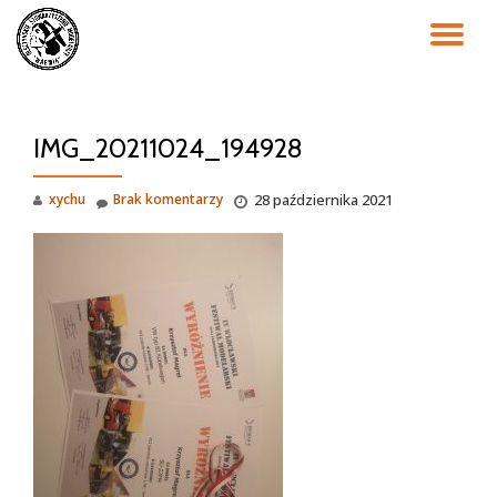
PR
Przejdź
do
NA
treści
IMG_20211024_194928
xychu
Brak komentarzy
28 października 2021