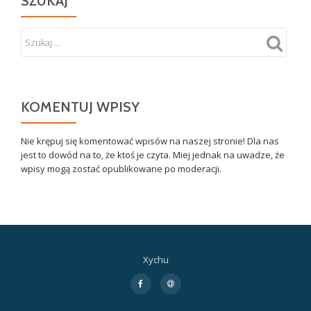
SZUKAJ
KOMENTUJ WPISY
Nie krępuj się komentować wpisów na naszej stronie! Dla nas
jest to dowód na to, że ktoś je czyta. Miej jednak na uwadze, że
wpisy mogą zostać opublikowane po moderacji.
Xychu
Drugie
fa-
fa-
facebook-
at
menu
f