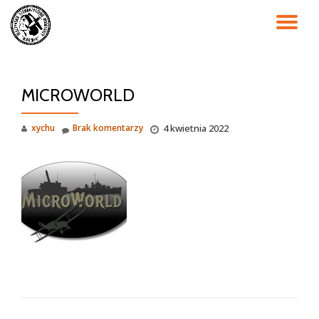
PR
Przejdź
do
NA
treści
MICROWORLD
xychu
Brak komentarzy
4 kwietnia 2022
NAWIGACJA WPISU