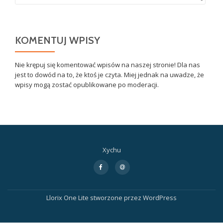
KOMENTUJ WPISY
Nie krępuj się komentować wpisów na naszej stronie! Dla nas
jest to dowód na to, że ktoś je czyta. Miej jednak na uwadze, że
wpisy mogą zostać opublikowane po moderacji.
Xychu
Drugie
fa-
fa-
facebook-
at
menu
f
Llorix One Lite
stworzone przez
WordPress