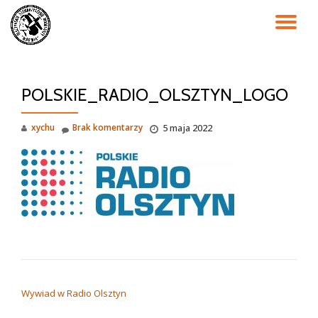
PR
Przejdź
do
NA
treści
POLSKIE_RADIO_OLSZTYN_LOGO
xychu
Brak komentarzy
5 maja 2022
NAWIGACJA WPISU
Wywiad w Radio Olsztyn