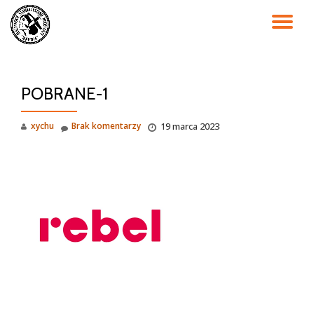
PR
Przejdź
do
NA
treści
POBRANE-1
xychu
Brak komentarzy
19 marca 2023