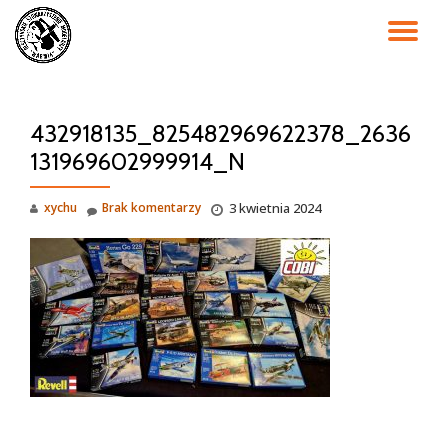
PR
Przejdź
do
NA
treści
432918135_825482969622378_2636
131969602999914_N
xychu
Brak komentarzy
3 kwietnia 2024