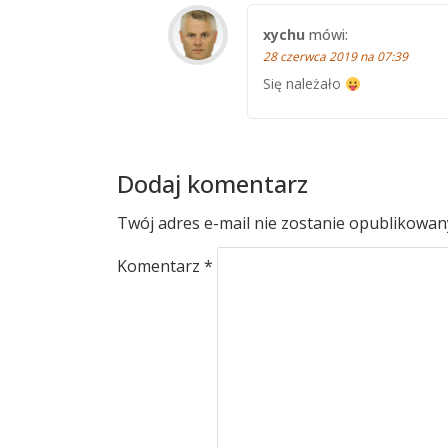
xychu
mówi:
28 czerwca 2019 na 07:39
Się należało
Dodaj komentarz
Twój adres e-mail nie zostanie opublikowan
Komentarz
*