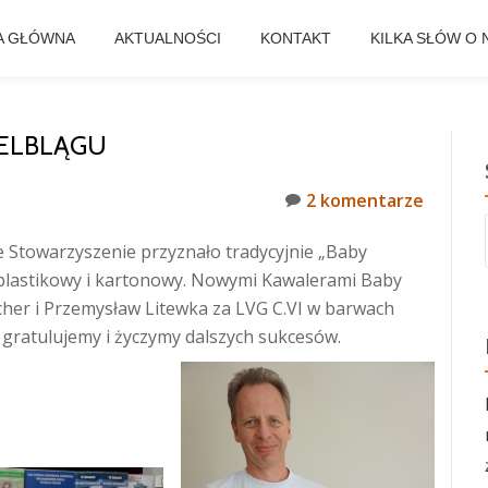
A GŁÓWNA
AKTUALNOŚCI
KONTAKT
KILKA SŁÓW O 
 ELBLĄGU
2 komentarze
 Stowarzyszenie przyznało tradycyjnie „Baby
l plastikowy i kartonowy. Nowymi Kawalerami Baby
icher i Przemysław Litewka za LVG C.VI w barwach
 gratulujemy i życzymy dalszych sukcesów.