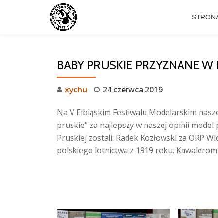
STRON
Przejdź
do
treści
BABY PRUSKIE PRZYZNANE W
xychu
24 czerwca 2019
Na V Elbląskim Festiwalu Modelarskim nasze
pruskie” za najlepszy w naszej opinii mode
Pruskiej zostali: Radek Kozłowski za ORP W
polskiego lotnictwa z 1919 roku. Kawalerom