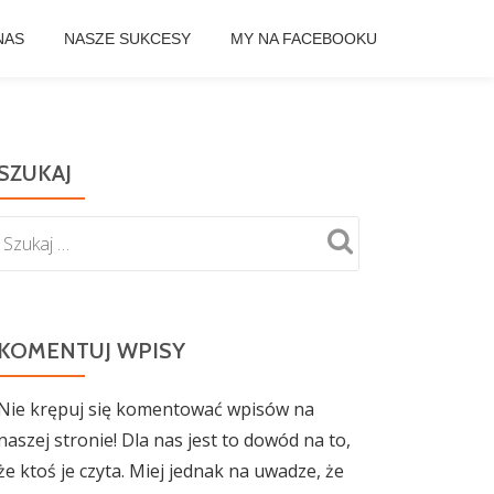
NAS
NASZE SUKCESY
MY NA FACEBOOKU
SZUKAJ
KOMENTUJ WPISY
Nie krępuj się komentować wpisów na
naszej stronie! Dla nas jest to dowód na to,
że ktoś je czyta. Miej jednak na uwadze, że