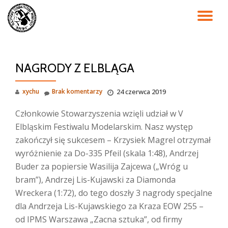
PR
Przejdź
do
NA
treści
NAGRODY Z ELBLĄGA
xychu
Brak komentarzy
24 czerwca 2019
Członkowie Stowarzyszenia wzięli udział w V
Elbląskim Festiwalu Modelarskim. Nasz występ
zakończył się sukcesem – Krzysiek Magrel otrzymał
wyróżnienie za Do-335 Pfeil (skala 1:48), Andrzej
Buder za popiersie Wasilija Zajcewa („Wróg u
bram”), Andrzej Lis-Kujawski za Diamonda
Wreckera (1:72), do tego doszły 3 nagrody specjalne
dla Andrzeja Lis-Kujawskiego za Kraza EOW 255 –
od IPMS Warszawa „Zacna sztuka”, od firmy