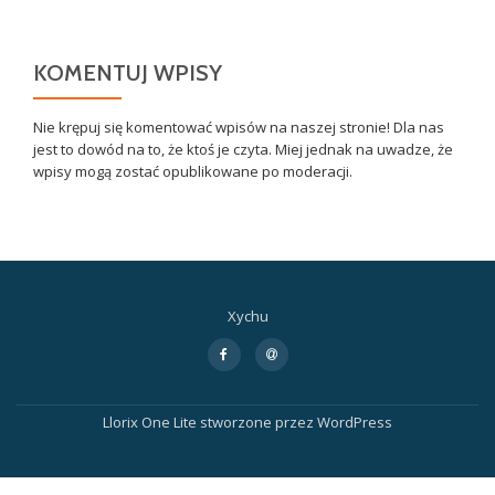
KOMENTUJ WPISY
Nie krępuj się komentować wpisów na naszej stronie! Dla nas
jest to dowód na to, że ktoś je czyta. Miej jednak na uwadze, że
wpisy mogą zostać opublikowane po moderacji.
Xychu
Drugie
fa-
fa-
facebook-
at
menu
f
Llorix One Lite
stworzone przez
WordPress
WP2Social Auto Publish
Powered By :
XYZScripts.com