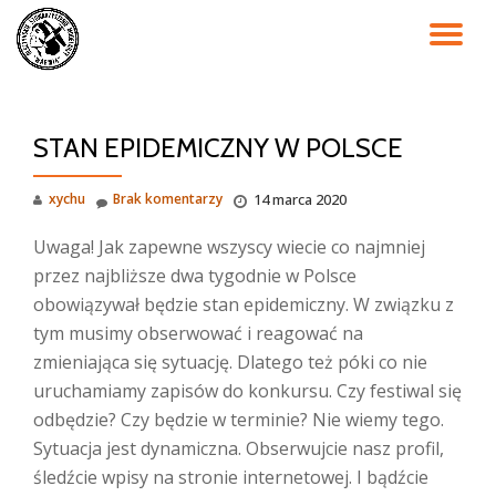
PR
Przejdź
do
NA
treści
STAN EPIDEMICZNY W POLSCE
xychu
Brak komentarzy
14 marca 2020
Uwaga! Jak zapewne wszyscy wiecie co najmniej
przez najbliższe dwa tygodnie w Polsce
obowiązywał będzie stan epidemiczny. W związku z
tym musimy obserwować i reagować na
zmieniająca się sytuację. Dlatego też póki co nie
uruchamiamy zapisów do konkursu. Czy festiwal się
odbędzie? Czy będzie w terminie? Nie wiemy tego.
Sytuacja jest dynamiczna. Obserwujcie nasz profil,
śledźcie wpisy na stronie internetowej. I bądźcie